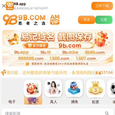
9B.app
立即下载
更多精彩游戏,请下载手机APP
登录
注册
53164
各项功能，达到极致的体验与娱乐性，各项福利陆续上线，让您在
电子
棋牌
真人
捕鱼
彩票
体